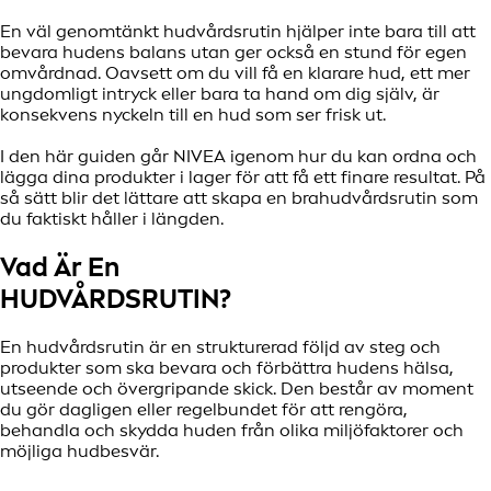
En väl genomtänkt hudvårdsrutin hjälper inte bara till att
bevara hudens balans utan ger också en stund för egen
omvårdnad. Oavsett om du vill få en klarare hud, ett mer
ungdomligt intryck eller bara ta hand om dig själv, är
konsekvens nyckeln till en hud som ser frisk ut.
I den här guiden går NIVEA igenom hur du kan ordna och
lägga dina produkter i lager för att få ett finare resultat. På
så sätt blir det lättare att skapa en brahudvårdsrutin som
du faktiskt håller i längden.
Vad Är En
HUDVÅRDSRUTIN?
En hudvårdsrutin är en strukturerad följd av steg och
produkter som ska bevara och förbättra hudens hälsa,
utseende och övergripande skick. Den består av moment
du gör dagligen eller regelbundet för att rengöra,
behandla och skydda huden från olika miljöfaktorer och
möjliga hudbesvär.