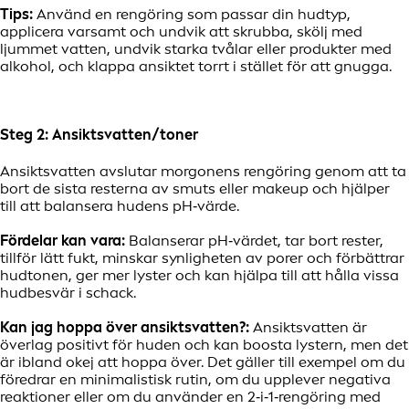
Tips:
Använd en rengöring som passar din hudtyp,
applicera varsamt och undvik att skrubba, skölj med
ljummet vatten, undvik starka tvålar eller produkter med
alkohol, och klappa ansiktet torrt i stället för att gnugga.
Steg 2: Ansiktsvatten/toner
Ansiktsvatten avslutar morgonens rengöring genom att ta
bort de sista resterna av smuts eller makeup och hjälper
till att balansera hudens pH‑värde.
Fördelar kan vara:
Balanserar pH‑värdet, tar bort rester,
tillför lätt fukt, minskar synligheten av porer och förbättrar
hudtonen, ger mer lyster och kan hjälpa till att hålla vissa
hudbesvär i schack.
Kan jag hoppa över ansiktsvatten?:
Ansiktsvatten är
överlag positivt för huden och kan boosta lystern, men det
är ibland okej att hoppa över. Det gäller till exempel om du
föredrar en minimalistisk rutin, om du upplever negativa
reaktioner eller om du använder en 2‑i‑1‑rengöring med