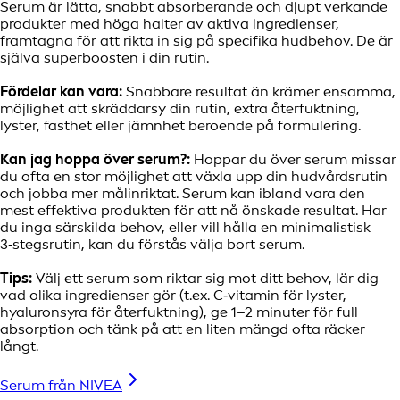
Serum är lätta, snabbt absorberande och djupt verkande
produkter med höga halter av aktiva ingredienser,
framtagna för att rikta in sig på specifika hudbehov. De är
själva superboosten i din rutin.
Fördelar kan vara:
Snabbare resultat än krämer ensamma,
möjlighet att skräddarsy din rutin, extra återfuktning,
lyster, fasthet eller jämnhet beroende på formulering.
Kan jag hoppa över serum?:
Hoppar du över serum missar
du ofta en stor möjlighet att växla upp din hudvårdsrutin
och jobba mer målinriktat. Serum kan ibland vara den
mest effektiva produkten för att nå önskade resultat. Har
du inga särskilda behov, eller vill hålla en minimalistisk
3‑stegsrutin, kan du förstås välja bort serum.
Tips:
Välj ett serum som riktar sig mot ditt behov, lär dig
vad olika ingredienser gör (t.ex. C‑vitamin för lyster,
hyaluronsyra för återfuktning), ge 1–2 minuter för full
absorption och tänk på att en liten mängd ofta räcker
långt.
Serum från NIVEA