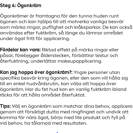
Steg 4: Ögonkräm
Ögonkrämer är framtagna för den tunna huden runt
ögonen och kan hjälpa till att motverka vanliga besvär
som mörka ringar, puffighet och kråksparkar. De kan också
användas efter fuktkräm, så länge du lämnar området
under ögat fritt för applicering.
Fördelar kan vara:
Riktad effekt på mörka ringar eller
påsar, förebygger ålderstecken, förbättrar textur och
återfuktning, underlättar makeupapplicering.
Kan jag hoppa över ögonkräm?:
Yngre personer utan
specifika besvär kring ögonen, eller den som vill hålla sig
till en enkel hudvårdsrutin, kan välja att hoppa över
ögonkräm. Har du fet hud kan en vanlig fuktkräm ibland
räcka för att hålla området återfuktat.
Tips:
Välj en ögonkräm som matchar dina behov, applicera
genom att försiktigt dutta med ringfingret och undvik att
komma för nära ögat, börja med lite produkt och fyll på
vid behov, ha tålamod med resultaten.