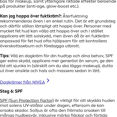
bas för makeup, samt ytterligare riktade effekter beroende
på produkter (anti‑age, glow‑boost etc.).
Kan jag hoppa över fuktkräm?:
Återfuktning
rekommenderas även i en enkel rutin. Det är ett grundsteg
och därför sällan lämpligt att hoppa över. Personer med
mycket fet hud kan välja att hoppa över och i stället
applicera ett lätt solskydd, men även då är en fuktkräm
anpassad för fet hud ofta hjälpsam för att kontrollera
överskottssebum och förebygga utbrott.
Tips:
Välj en dagkräm för din hudtyp och dina behov, SPF
ger extra skydd, applicera mer generöst än serum, ge den
tid att sjunka in (särskilt om du ska lägga makeup), dutta
ut över ansikte och hals och massera sedan in lätt.
Dagkrämer från NIVEA
Steg 6: SPF
SPF (Sun Protection Factor)
är viktigt för att skydda huden
mot solens UV‑strålar under dagen, eftersom de kan
orsaka skador. Solljus är ofta den främsta orsaken till
många hudbesvär, inklusive mörka fläckar och förtida