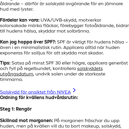
åldrande – därför är solskydd avgörande för en jämnare
hud med lyster.
Fördelar kan vara:
UVA/UVB‑skydd, motverkar
solorsakade mörka fläckar, förebygger fotoåldrande, bidrar
till hudens hälsa, skyddar mot solbränna.
Kan jag hoppa över SPF?:
SPF är viktigt för hudens hälsa –
även i en minimalistisk rutin. Applicera alltid när huden
exponeras för solljus för att skydda mot skador.
Tips:
Satsa på minst SPF 30 eller högre, applicera generöst
och fyll på regelbundet, kontrollera
solskyddets
utgångsdatum
, undvik solen under de starkaste
timmarna.
Solskydd för ansiktet från NIVEA
Ordning för kvällens hudvårdsrutin:
Steg 1: Rengör
Skillnad mot morgonen:
På morgonen fräschar du upp
huden, men på kvällen vill du ta bort makeup, solskydd,