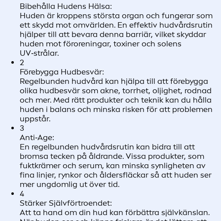
Bibehålla Hudens Hälsa:
Huden är kroppens största organ och fungerar som
ett skydd mot omvärlden. En effektiv hudvårdsrutin
hjälper till att bevara denna barriär, vilket skyddar
huden mot föroreningar, toxiner och solens
UV‑strålar.
2
Förebygga Hudbesvär:
Regelbunden hudvård kan hjälpa till att förebygga
olika hudbesvär som akne, torrhet, oljighet, rodnad
och mer. Med rätt produkter och teknik kan du hålla
huden i balans och minska risken för att problemen
uppstår.
3
Anti‑Age:
En regelbunden hudvårdsrutin kan bidra till att
bromsa tecken på åldrande. Vissa produkter, som
fuktkrämer och serum, kan minska synligheten av
fina linjer, rynkor och åldersfläckar så att huden ser
mer ungdomlig ut över tid.
4
Stärker Självförtroendet:
Att ta hand om din hud kan förbättra självkänslan.